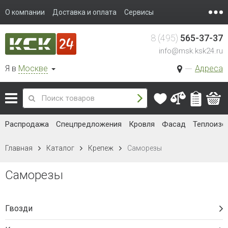
О компании
Доставка и оплата
Сервисы
8 (495)
565-37-37
info@msk.ksk24.ru
Я в
Москве
Адреса
Распродажа
Спецпредложения
Кровля
Фасад
Теплоизо
Главная
Каталог
Крепеж
Саморезы
Саморезы
Гвозди