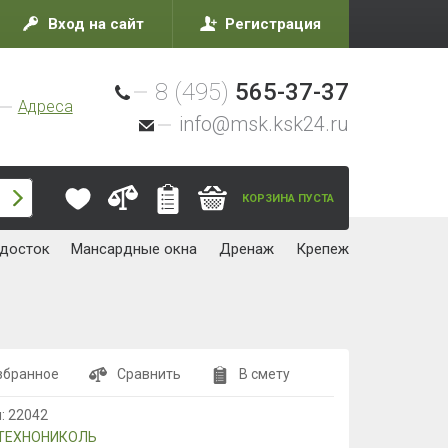
Вход на сайт
Регистрация
8 (495)
565-37-37
Адреса
info@msk.ksk24.ru
КОРЗИНА ПУСТА
досток
Мансардные окна
Дренаж
Крепеж
збранное
Сравнить
В смету
л:
22042
ТЕХНОНИКОЛЬ