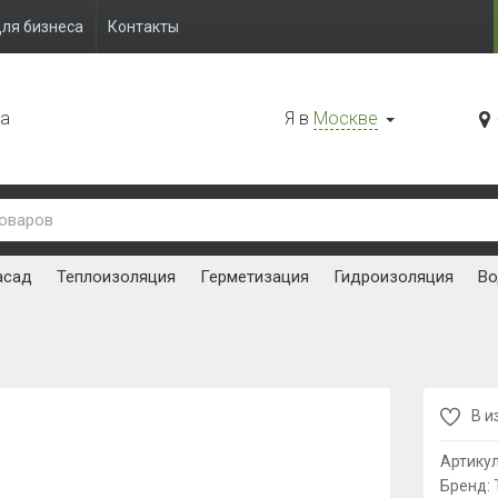
ля бизнеса
Контакты
да
Я в
Москве
асад
Теплоизоляция
Герметизация
Гидроизоляция
Во
В и
Артику
Бренд: