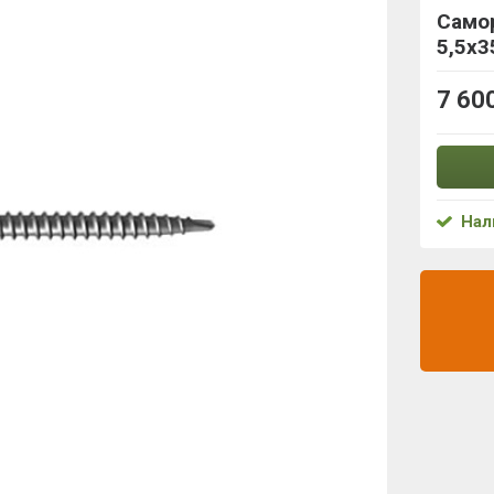
Само
5,5х3
7 60
Нал