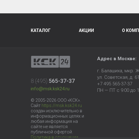
КАТАЛОГ
АКЦИИ
О КОМ
Адрес в Москве:
г. Балашиха, мкр.
ул. Советская, д. 6
8 (495)
565-37-37
+7 495 565-37-37
info@msk.ksk24.ru
ПН — ПТ с 9:00 до 1
© 2005-2026 ООО «КСК».
Сайт
https://msk.ksk24.ru
создан исключительно в
информационных целях и
любая информация на
сайте не является
публичной офертой.
Политика в отношении