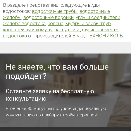
В разделе представлены следующие виды
водостоков:
водосточные трубы
,
водосточные
желобы
,
водосточные воронки
,
углы и соединители
желоба водостока
,
колена, муфты и сливы труб
,
кронштейны и хомуты
,
заглушки и другие элементы
водостока
от производителей
Bryza
,
ТЕХНОНИКОЛЬ
.
Не знаете, что вам больше
подойдет?
Оставьте заявку на бесплатную
консультацию
В течение 30 минут вы получите индивидуальную
консультацию по подбору стройматериалов!