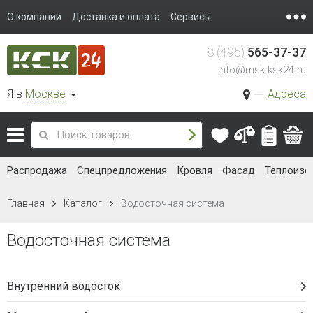
О компании
Доставка и оплата
Сервисы
8 (495)
565-37-37
info@msk.ksk24.ru
Я в
Москве
Адреса
Распродажа
Спецпредложения
Кровля
Фасад
Теплоизо
Главная
Каталог
Водосточная система
Водосточная система
Внутренний водосток