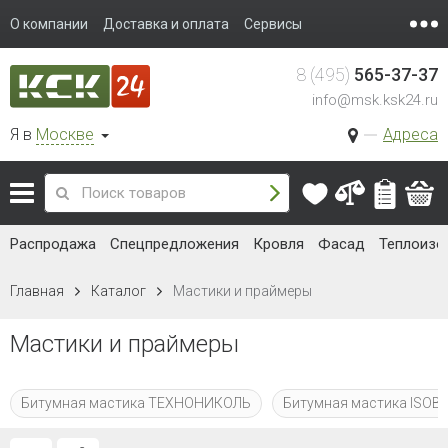
О компании
Доставка и оплата
Сервисы
8 (495)
565-37-37
info@msk.ksk24.ru
Я в
Москве
Адреса
Распродажа
Спецпредложения
Кровля
Фасад
Теплоизо
Главная
Каталог
Мастики и праймеры
Мастики и праймеры
Битумная мастика ТЕХНОНИКОЛЬ
Битумная мастика ISOB