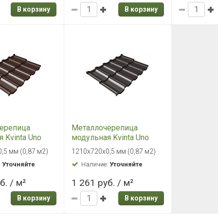
В корзину
В корзину
ерепица
Металлочерепица
 Kvinta Uno
модульная Kvinta Uno
e 0,5 Стальной
Grand Line 0,5 Стальной
,5 мм (0,87 м2)
1210х720х0,5 мм (0,87 м2)
L 8017
бархат RR 32 Темно-
:
Уточняйте
Наличие:
Уточняйте
но-коричневый
коричневый
б. / м²
1 261 руб. / м²
В корзину
В корзину