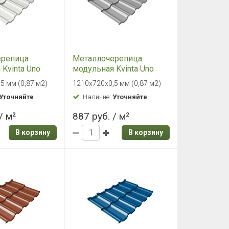
ерепица
Металлочерепица
Kvinta Uno
модульная Kvinta Uno
0,5 Satin RAL
Grand Line 0,5 Satin RAL
5 мм (0,87 м2)
1210х720х0,5 мм (0,87 м2)
альный белый
7004 сигнальный серый
Уточняйте
Наличие:
Уточняйте
/ м²
887 руб. / м²
В корзину
В корзину