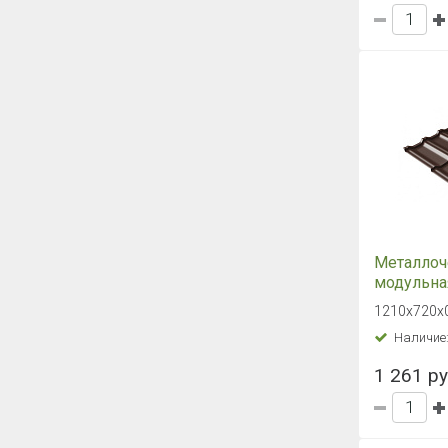
Металлоч
модульная
Grand Lin
1210х720х0
бархат RA
Наличие
Шоколад
1 261 ру