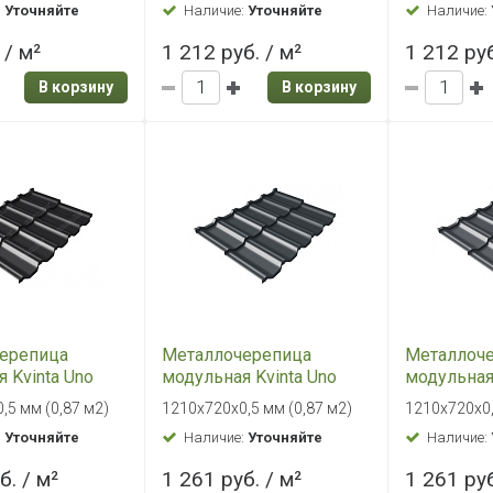
:
Уточняйте
Наличие:
Уточняйте
Наличие:
вый
коричневый
 / м²
1 212 руб. / м²
1 212 руб
В корзину
В корзину
ерепица
Металлочерепица
Металлоч
 Kvinta Uno
модульная Kvinta Uno
модульная 
 0,5 Satin Мatt
Grand Line 0,5 Стальной
Grand Line
,5 мм (0,87 м2)
1210х720х0,5 мм (0,87 м2)
1210х720х0,
 Чёрный янтарь
бархат RAL 7016
бархат RA
:
Уточняйте
Наличие:
Уточняйте
Наличие:
Антрацитово-серый
Графитов
б. / м²
1 261 руб. / м²
1 261 руб