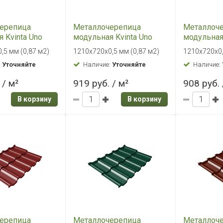
ерепица
Металлочерепица
Металлоч
 Kvinta Uno
модульная Kvinta Uno
модульная 
 0,5 Satin RAL
Grand Line 0,5 Satin RAL
Grand Line 
,5 мм (0,87 м2)
1210х720х0,5 мм (0,87 м2)
1210х720х0,
лая слоновая
3009 Оксид красный
8004 Медн
:
Уточняйте
Наличие:
Уточняйте
Наличие:
коричнев
 / м²
919 руб. / м²
908 руб. 
В корзину
В корзину
ерепица
Металлочерепица
Металлоч