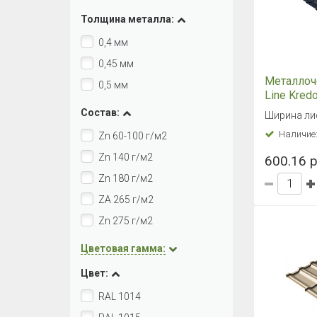
Толщина металла:
0,4 мм
0,45 мм
Металлоч
0,5 мм
Line Kredo
7024 Гра
Состав:
Ширина ли
Наличие
Zn 60-100 г/м2
Zn 140 г/м2
600.16 р
Zn 180 г/м2
ZA 265 г/м2
Zn 275 г/м2
Цветовая гамма:
Цвет:
RAL 1014