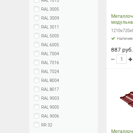
RAL 1015
RAL 3005
Металлоч
RAL 3009
модульная
RAL 3011
Grand Line
1210х720х0
1015 свет
RAL 5005
Наличие
кость
RAL 6005
887 руб.
RAL 7004
RAL 7016
RAL 7024
RAL 8004
RAL 8017
RAL 9003
RAL 9005
RAL 9006
RR 32
Металлоч