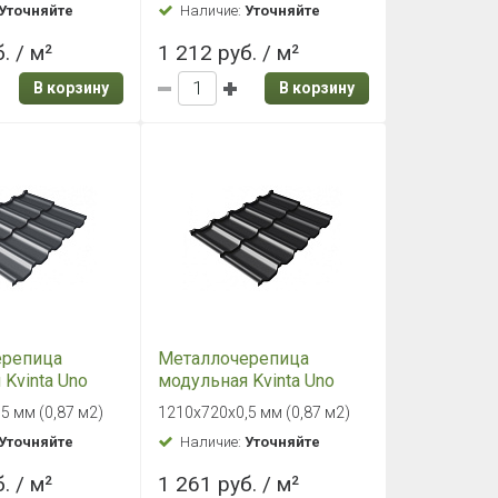
Уточняйте
Наличие:
Уточняйте
коричневый
. / м²
1 212 руб. / м²
В корзину
В корзину
ерепица
Металлочерепица
Kvinta Uno
модульная Kvinta Uno
 0,5 Стальной
Grand Line 0,5 Стальной
5 мм (0,87 м2)
1210х720х0,5 мм (0,87 м2)
L 7024
бархат RAL 9005 Чёрный
Уточняйте
Наличие:
Уточняйте
ый серый
янтарь
. / м²
1 261 руб. / м²