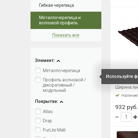
Гибкая черепица
Металлочерепица и
волновой профиль
Показать все
Элемент:
Металлочерепица
Металлоч
Используйте ф
Line Kame
Профиль волновой /
RAL 8017
декоративный /
Ширина ли
модульный
коричне
Наличие
Покрытие:
932 руб.
Atlas
Drap
PurLite Matt