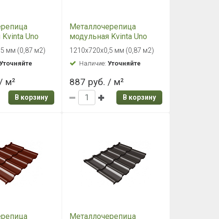
ерепица
Металлочерепица
Kvinta Uno
модульная Kvinta Uno
0,5 Satin RAL
Grand Line 0,5 Satin RAL
5 мм (0,87 м2)
1210х720х0,5 мм (0,87 м2)
о-
5005 сигнальный синий
Уточняйте
Наличие:
Уточняйте
ый
/ м²
887 руб. / м²
В корзину
В корзину
ерепица
Металлочерепица