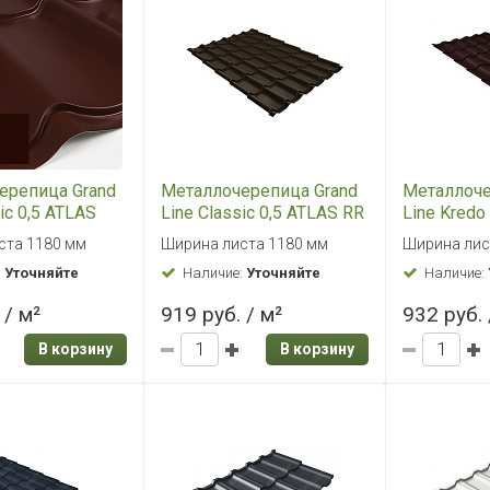
ерепица Grand
Металлочерепица Grand
Металлоче
ic 0,5 ATLAS
Line Classic 0,5 ATLAS RR
Line Kredo
 Шоколадно-
32 темно-коричневый
8017 Шок
ста 1180 мм
Ширина листа 1180 мм
Ширина лис
вый
коричнев
:
Уточняйте
Наличие:
Уточняйте
Наличие:
 / м²
919 руб. / м²
932 руб. 
В корзину
В корзину