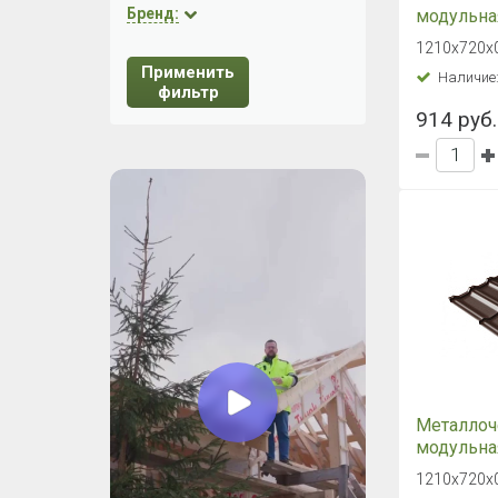
Бренд:
модульная
Grand Line
1210х720х0
3011 кор
Применить
Наличие
красный
фильтр
914 руб.
Металлоч
модульная
Grand Line
1210х720х0
8017 Шок