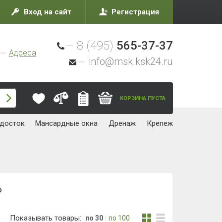
Вход на сайт
Регистрация
8 (495)
565-37-37
Адреса
info@msk.ksk24.ru
КОРЗИНА ПУСТА
досток
Мансардные окна
Дренаж
Крепеж
ь
Показывать товары:
по 30
по 100