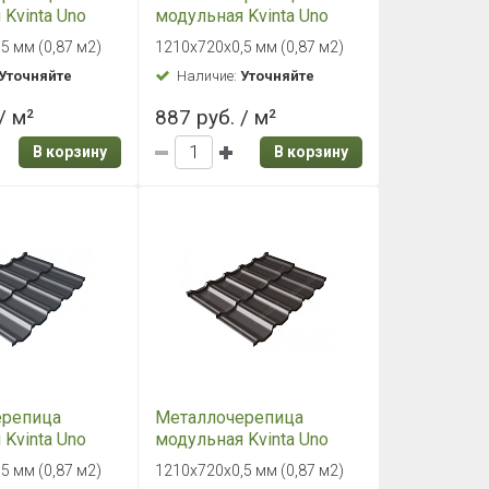
Kvinta Uno
модульная Kvinta Uno
0,5 Satin RAL
Grand Line 0,5 Satin RR 32
5 мм (0,87 м2)
1210х720х0,5 мм (0,87 м2)
ное вино
темно-коричневый
Уточняйте
Наличие:
Уточняйте
/ м²
887 руб. / м²
В корзину
В корзину
ерепица
Металлочерепица
Kvinta Uno
модульная Kvinta Uno
0,5 Satin RAL
Grand Line 0,5 Satin Мatt
5 мм (0,87 м2)
1210х720х0,5 мм (0,87 м2)
итовый серый
RR 32 темно-