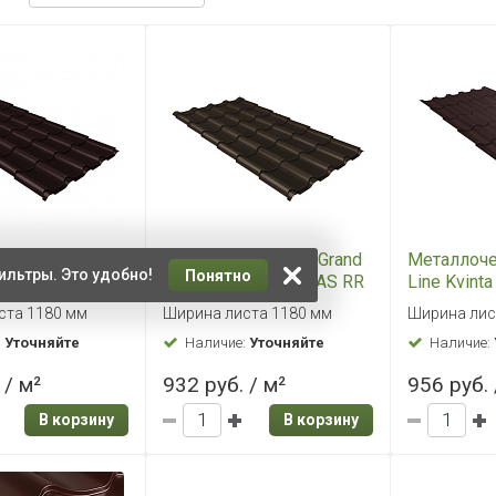
ерепица Grand
Металлочерепица Grand
Металлоче
ильтры. Это удобно!
Понятно
a 0,5 ATLAS
Line Kamea 0,5 ATLAS RR
Line Kvint
 Шоколадно-
32 темно-коричневый
RAL 8017 
ста 1180 мм
Ширина листа 1180 мм
Ширина лис
вый
коричнев
:
Уточняйте
Наличие:
Уточняйте
Наличие:
 / м²
932 руб. / м²
956 руб. 
В корзину
В корзину