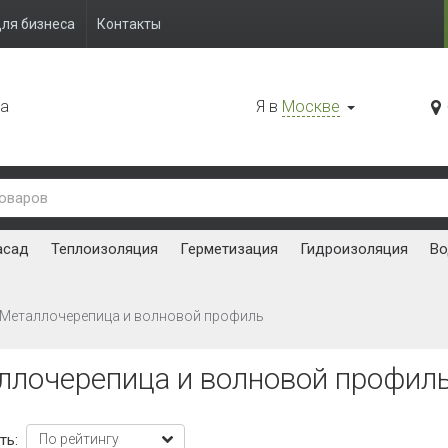
ля бизнеса
Контакты
да
Я в
Москве
асад
Теплоизоляция
Герметизация
Гидроизоляция
Во
Металлочерепица и волновой профиль
ллочерепица и волновой профил
ть: