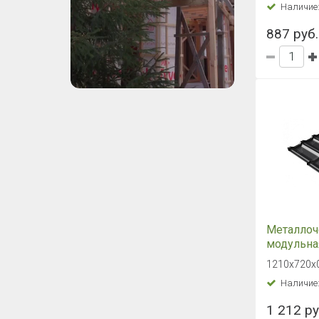
Наличие
коричне
887 руб.
Металлоч
модульная
Grand Line
1210х720х0
RAL 9005
Наличие
1 212 ру