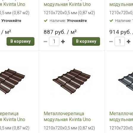
 Kvinta Uno
модульная Kvinta Uno
модульная 
 0,5 Satin RAL
Grand Line 0,5 Satin RAL
Grand Line 
,5 мм (0,87 м2)
1210х720х0,5 мм (0,87 м2)
1210х720х0,
ичнево-
6005 зеленый мох
3005 крас
:
Уточняйте
Наличие:
Уточняйте
Наличие:
 / м²
887 руб. / м²
914 руб. 
В корзину
В корзину
ерепица
Металлочерепица
Металлоч
 Kvinta Uno
модульная Kvinta Uno
модульная 
 0,5 Satin RAL
Grand Line 0,5 Satin Мatt
Grand Line 
,5 мм (0,87 м2)
1210х720х0,5 мм (0,87 м2)
1210х720х0,
оладно-
RAL 8017 Шоколадно-
7024 Граф