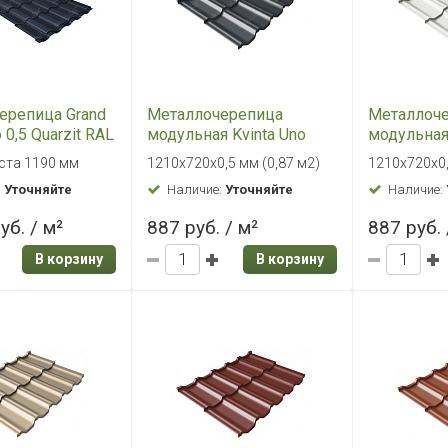
ерепица Grand
Металлочерепица
Металлоч
 0,5 Quarzit RAL
модульная Kvinta Uno
модульная 
фитовый серый
Grand Line 0,5 Satin RAL
Grand Line 
ста 1190 мм
1210х720х0,5 мм (0,87 м2)
1210х720х0,
7016 антрацитово-серый
9003 сигн
:
Уточняйте
Наличие:
Уточняйте
Наличие:
уб. / м²
887 руб. / м²
887 руб. 
В корзину
В корзину