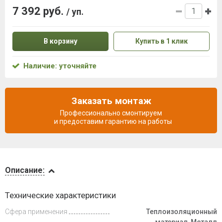
7 392 руб.
/ уп.
В корзину
Купить в 1 клик
Наличие: уточняйте
Заказать монтаж
Профессионально смонтируем
и предоставим гарантию на работы
Описание
Описание:
Доставка
Технические характеристики
и оплата
Сфера применения
Теплоизоляционный