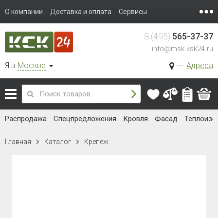
О компании
Доставка и оплата
Сервисы
8 (495)
565-37-37
info@msk.ksk24.ru
Я в
Москве
Адреса
Распродажа
Спецпредложения
Кровля
Фасад
Теплоизо
Главная
Каталог
Крепеж