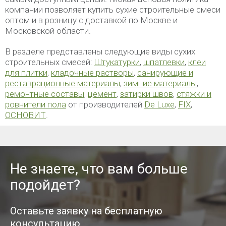
компании позволяет купить сухие строительные смеси
оптом и в розницу с доставкой по Москве и
Московской области.
В разделе представлены следующие виды сухих
строительных смесей:
Штукатурки
,
шпатлевки
,
клеи
для плитки
,
кладочные растворы
,
санирующие и
реставрационные материалы
,
зимние материалы
,
ремонтные составы
,
цемент
,
затирки швов
,
стяжки и
ровнители пола
от производителей
De Luxe
,
FIX
,
ОСНОВИТ
.
Не знаете, что вам больше
подойдет?
Оставьте заявку на бесплатную
консультацию