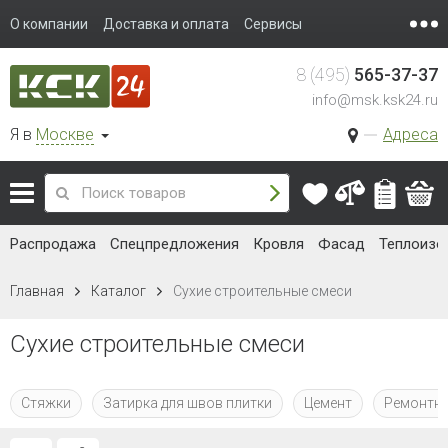
О компании
Доставка и оплата
Сервисы
8 (495)
565-37-37
info@msk.ksk24.ru
Я в
Москве
Адреса
Распродажа
Спецпредложения
Кровля
Фасад
Теплоизо
Главная
Каталог
Сухие строительные смеси
Сухие строительные смеси
Стяжки
Затирка для швов плитки
Цемент
Ремонтна