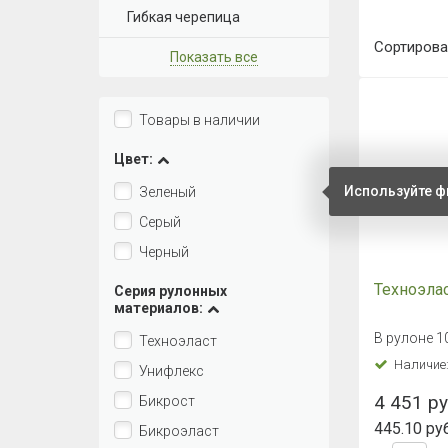
Гибкая черепица
Сортирова
Показать все
Товары в наличии
Цвет:
Используйте ф
Зеленый
Серый
Черный
Техноэла
Серия рулонных
материалов:
В рулоне 1
Техноэласт
Наличие
Унифлекс
4 451 ру
Бикрост
445.10 руб
Бикроэласт