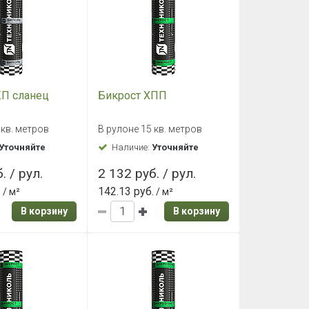
КП сланец
Бикрост ХПП
 кв. метров
В рулоне 15 кв. метров
Уточняйте
Наличие:
Уточняйте
. / рул.
2 132 руб. / рул.
.
142.13 руб.
/ м²
/ м²
В корзину
В корзину