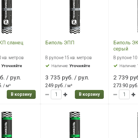
КП сланец
Биполь ЭПП
Биполь Э
серый
0 кв. метров
В рулоне 15 кв. метров
В рулоне 10
:
Уточняйте
Наличие:
Уточняйте
Наличие:
б. / рул.
3 735 руб. / рул.
2 739 руб
.
249 руб.
273.90 руб
/ м²
/ м²
В корзину
В корзину