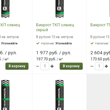
ХКП сланец
Бикрост ТКП сланец
Бикрост 
серый
0 кв. метров
В рулоне 10 кв. метров
В рулоне 15
:
Уточняйте
Наличие:
Уточняйте
Наличие:
б. / рул.
1 977 руб. / рул.
2 604 руб
.
197.70 руб.
173.60 руб
/ м²
/ м²
В корзину
В корзину