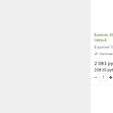
Биполь Х
серый
В рулоне 1
Наличие
2 083 ру
208.30 руб