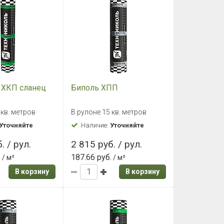
 ХКП сланец
Биполь ХПП
 кв. метров
В рулоне 15 кв. метров
Уточняйте
Наличие:
Уточняйте
. / рул.
2 815 руб. / рул.
.
187.66 руб.
/ м²
/ м²
В корзину
В корзину