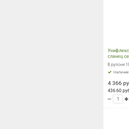
Унифлекс
сланец с
В рулоне 1
Наличие
4 366 ру
436.60 руб