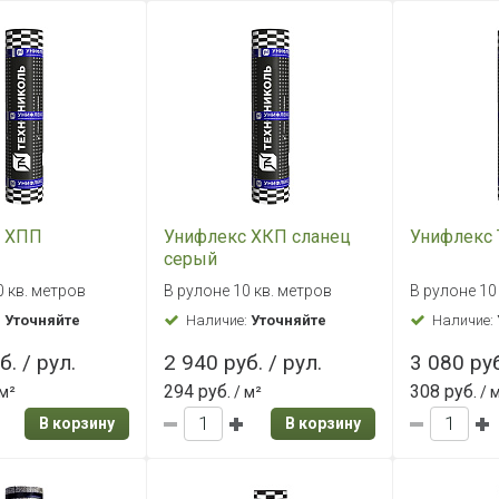
с ХПП
Унифлекс ХКП сланец
Унифлекс
серый
0 кв. метров
В рулоне 10 кв. метров
В рулоне 10
:
Уточняйте
Наличие:
Уточняйте
Наличие:
б. / рул.
2 940 руб. / рул.
3 080 руб
294 руб.
308 руб.
м²
/ м²
/ 
В корзину
В корзину