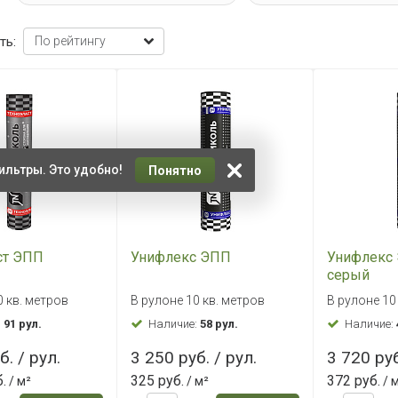
ть:
ильтры. Это удобно!
Понятно
ст ЭПП
Унифлекс ЭПП
Унифлекс
серый
0 кв. метров
В рулоне 10 кв. метров
В рулоне 10
:
91 рул.
Наличие:
58 рул.
Наличие:
б. / рул.
3 250 руб. / рул.
3 720 руб
.
325 руб.
372 руб.
/ м²
/ м²
/ 