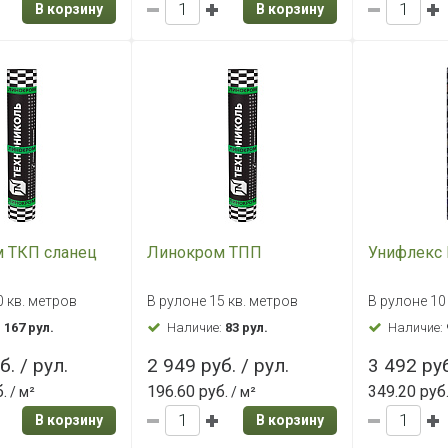
В корзину
В корзину
 ТКП сланец
Линокром ТПП
Унифлекс
0 кв. метров
В рулоне 15 кв. метров
В рулоне 10
:
167 рул.
Наличие:
83 рул.
Наличие:
б. / рул.
2 949 руб. / рул.
3 492 руб
.
196.60 руб.
349.20 руб
/ м²
/ м²
В корзину
В корзину