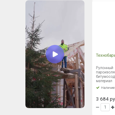
Техноба
Рулонный
пароизол
битумосо
материал
Наличие
3 684 ру