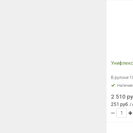
Унифлек
В рулоне 1
Наличие
2 510 ру
251 руб.
/ 