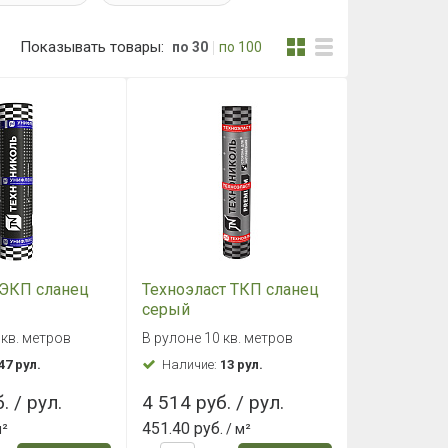
Показывать товары:
по 30
по 100
 ЭКП сланец
Техноэласт ТКП сланец
серый
 кв. метров
В рулоне 10 кв. метров
47 рул.
Наличие:
13 рул.
. / рул.
4 514 руб. / рул.
451.40 руб.
м²
/ м²