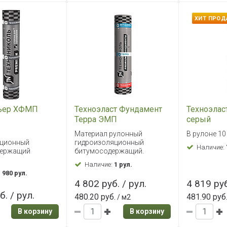
ХИТ ПРО
рьер ХФМП
Техноэласт Фундамент
Техноэлас
Терра ЭМП
серый
Материал рулонный
В рулоне 10
яционный
гидроизоляционный
Наличие:
держащий
битумосодержащий.
Наличие:
1 рул.
:
980 рул.
4 802 руб. / рул.
4 819 руб
б. / рул.
480.20 руб.
481.90 руб
/ м2
В корзину
В корзину