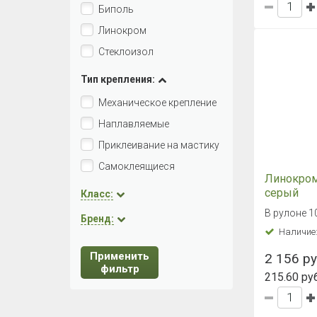
Биполь
Линокром
Стеклоизол
Тип крепления:
Механическое крепление
Наплавляемые
Приклеивание на мастику
Самоклеящиеся
Линокром
серый
Класс:
В рулоне 1
Бренд:
Наличие
Применить
2 156 ру
фильтр
215.60 руб