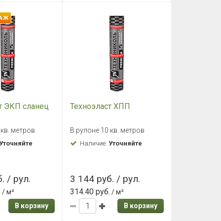
ДАЖ
т ЭКП сланец
Техноэласт ХПП
 кв. метров
В рулоне 10 кв. метров
Уточняйте
Наличие:
Уточняйте
. / рул.
3 144 руб. / рул.
.
314.40 руб.
/ м²
/ м²
В корзину
В корзину