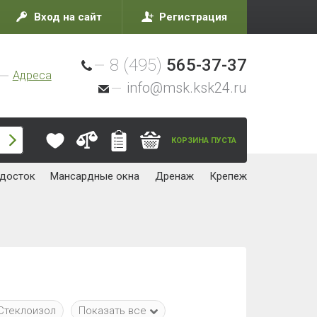
Вход на сайт
Регистрация
8 (495)
565-37-37
Адреса
info@msk.ksk24.ru
КОРЗИНА ПУСТА
досток
Мансардные окна
Дренаж
Крепеж
Стеклоизол
Показать все