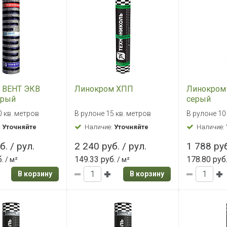
 ВЕНТ ЭКВ
Линокром ХПП
Линокром
ерый
серый
0 кв. метров
В рулоне 15 кв. метров
В рулоне 10
:
Уточняйте
Наличие:
Уточняйте
Наличие:
б. / рул.
2 240 руб. / рул.
1 788 руб
.
149.33 руб.
178.80 руб
/ м²
/ м²
В корзину
В корзину