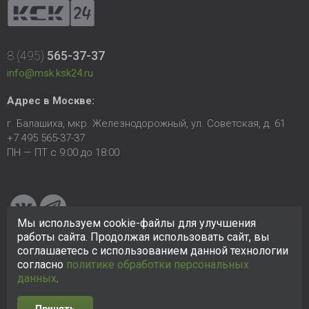
8 (495)
565-37-37
info@msk.ksk24.ru
Адрес в Москве:
г. Балашиха, мкр. Железнодорожный, ул. Советская, д. 61
+7 495 565-37-37
ПН — ПТ с 9:00 до 18:00
Мы используем cookie-файлы для улучшения
работы сайта. Продолжая использовать сайт, вы
соглашаетесь с использованием данной технологии
© 2005-2026 ООО «КСК». Сайт
https://msk.ksk24.ru
создан
исключительно в информационных целях и любая информация
согласно
политике обработки персональных
на сайте не является публичной офертой.
Политика в
данных
.
отношении персональных данных