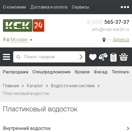
О компании
Доставка и оплата
Сервисы
8 (495)
565-37-37
info@msk.ksk24.ru
Я в
Москве
Адреса
Распродажа
Спецпредложения
Кровля
Фасад
Теплоизо
Главная
Каталог
Водосточная система
Пластиковый водосток
Пластиковый водосток
Внутренний водосток