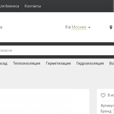
ля бизнеса
Контакты
да
Я в
Москве
асад
Теплоизоляция
Герметизация
Гидроизоляция
Во
В и
Артику
Бренд: