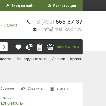
Вход на сайт
Регистрация
8 (495)
565-37-37
Адреса
info@msk.ksk24.ru
КОРЗИНА ПУСТА
досток
Мансардные окна
Дренаж
Крепеж
збранное
Сравнить
В смету
л:
74172
ТЕХНОНИКОЛЬ