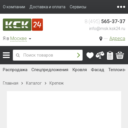
О компании
Доставка и оплата
Сервисы
8 (495)
565-37-37
info@msk.ksk24.ru
Я в
Москве
Адреса
Распродажа
Спецпредложения
Кровля
Фасад
Теплоизо
Главная
Каталог
Крепеж