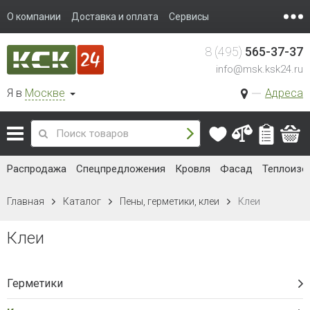
О компании
Доставка и оплата
Сервисы
8 (495)
565-37-37
info@msk.ksk24.ru
Я в
Москве
Адреса
Распродажа
Спецпредложения
Кровля
Фасад
Теплоизо
Главная
Каталог
Пены, герметики, клеи
Клеи
Клеи
Герметики