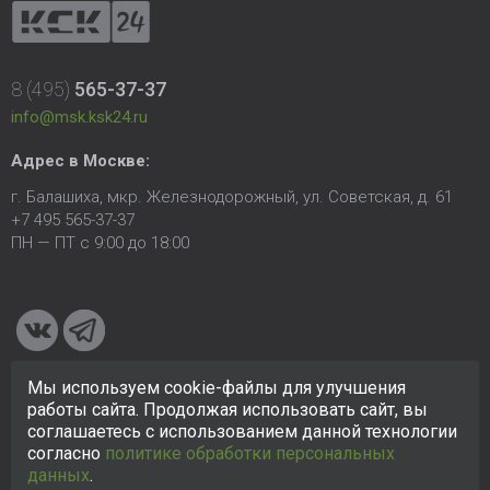
8 (495)
565-37-37
info@msk.ksk24.ru
Адрес в Москве:
г. Балашиха, мкр. Железнодорожный, ул. Советская, д. 61
+7 495 565-37-37
ПН — ПТ с 9:00 до 18:00
Мы используем cookie-файлы для улучшения
© 2005-2026 ООО «КСК». Сайт
https://msk.ksk24.ru
создан
работы сайта. Продолжая использовать сайт, вы
исключительно в информационных целях и любая информация
соглашаетесь с использованием данной технологии
на сайте не является публичной офертой.
Политика в
согласно
политике обработки персональных
отношении персональных данных
данных
.