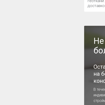
геоткани
доставко
Не
бо
Ост
на 
кон
В тече
индив
строй