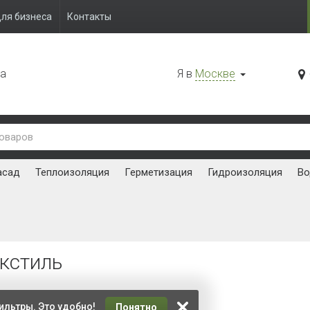
ля бизнеса
Контакты
да
Я в
Москве
асад
Теплоизоляция
Герметизация
Гидроизоляция
Во
екстиль
ть:
ильтры. Это удобно!
Понятно