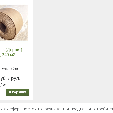
ль (Дорнит)
, 240 м2
:
Уточняйте
уб. / рул.
/ м²
В корзину
ьная сфера постоянно развивается, предлагая потребит