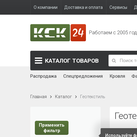
О компании
Доставка и оплата
Сервисы
Д
Работаем с 2005 го
КАТАЛОГ
ТОВАРОВ
Распродажа
Спецпредложения
Кровля
Ф
Главная
Каталог
Геотекстиль
Геот
Применить
фильтр
Сортирова
Используйте ф