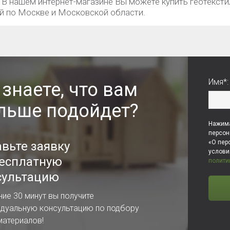
. В нашем интернет-магазине Вы можете купить геотекст
й по Москве и Московской области.
Имя*:
 знаете, что вам
льше подойдет?
Нажима
персон
«О пер
авьте заявку
услов
бесплатную
полити
сультацию
ние 30 минут вы получите
идуальную консультацию по подбору
материалов!