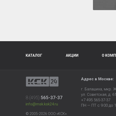
КАТАЛОГ
АКЦИИ
О КОМ
Адрес в Москве:
г. Балашиха, мкр.
ул. Советская, д. 6
8 (495)
565-37-37
+7 495 565-37-37
info@msk.ksk24.ru
ПН — ПТ с 9:00 до 1
© 2005-2026 ООО «КСК».