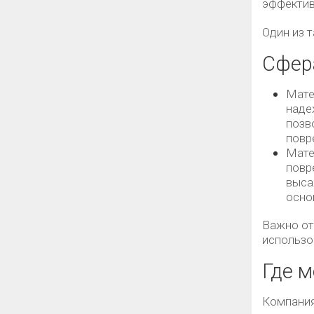
эффектив
Один из 
Сфер
Мате
наде
позв
повр
Мате
повр
выса
осно
Важно от
использо
Где м
Компания