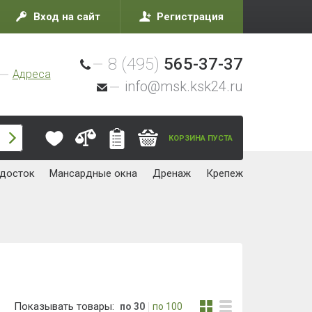
Вход на сайт
Регистрация
8 (495)
565-37-37
Адреса
info@msk.ksk24.ru
КОРЗИНА ПУСТА
досток
Мансардные окна
Дренаж
Крепеж
Показывать товары:
по 30
по 100