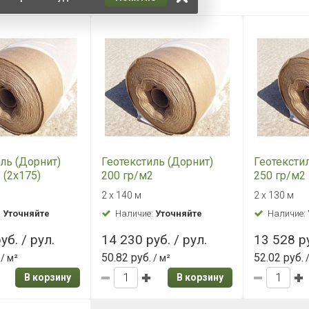
ль (Дорнит)
Геотекстиль (Дорнит)
Геотексти
 (2х175)
200 гр/м2
250 гр/м2
2 х 140 м
2 х 130 м
:
Уточняйте
Наличие:
Уточняйте
Наличие:
уб. / рул.
14 230 руб. / рул.
13 528 ру
50.82 руб.
52.02 руб.
/ м²
/ м²
/
В корзину
В корзину