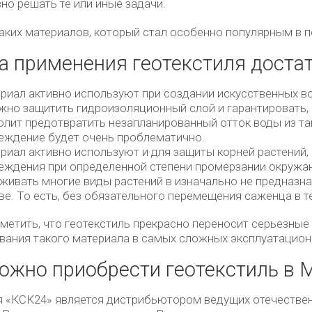
но решать те или иные задачи.
таких материалов, который стал особенно популярным в п
а применения геотекстиля доста
риал активно используют при создании искусственных во
жно защитить гидроизоляционный слой и гарантировать, 
олит предотвратить незапланированный отток воды из так
еждение будет очень проблематично.
риал активно используют и для защиты корней растений,
еждения при определенной степени промерзании окружа
живать многие виды растений в изначально не предназна
ве. То есть, без обязательного перемещения саженца в т
метить, что геотекстиль прекрасно переносит серьезные 
вания такого материала в самых сложных эксплуатацион
ожно приобрести геотекстиль в 
 «КСК24» является дистрибьютором ведущих отечествен