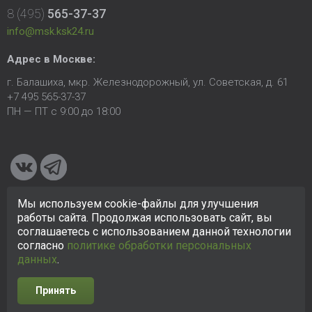
8 (495)
565-37-37
info@msk.ksk24.ru
Адрес в Москве:
г. Балашиха, мкр. Железнодорожный, ул. Советская, д. 61
+7 495 565-37-37
ПН — ПТ с 9:00 до 18:00
Мы используем cookie-файлы для улучшения
© 2005-2026 ООО «КСК». Сайт
https://msk.ksk24.ru
создан
работы сайта. Продолжая использовать сайт, вы
исключительно в информационных целях и любая информация
соглашаетесь с использованием данной технологии
на сайте не является публичной офертой.
Политика в
согласно
политике обработки персональных
отношении персональных данных
данных
.
Принять
Разработка сайта