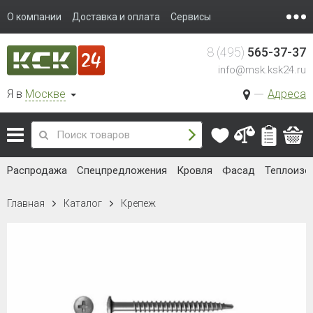
О компании
Доставка и оплата
Сервисы
8 (495)
565-37-37
info@msk.ksk24.ru
Я в
Москве
Адреса
Распродажа
Спецпредложения
Кровля
Фасад
Теплоизо
Главная
Каталог
Крепеж