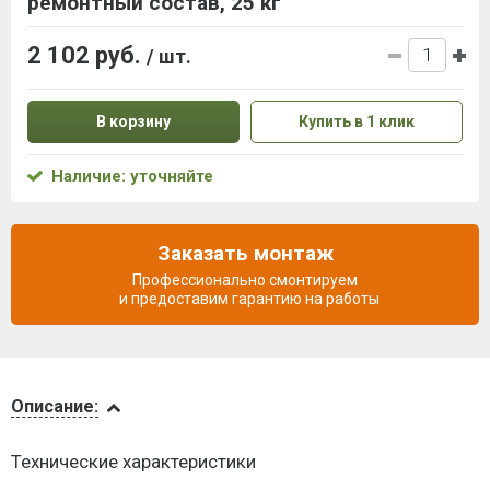
ремонтный состав, 25 кг
2 102 руб.
/ шт.
В корзину
Купить в 1 клик
Наличие: уточняйте
Заказать монтаж
Профессионально смонтируем
и предоставим гарантию на работы
Описание
Описание:
Доставка
Технические характеристики
и оплата