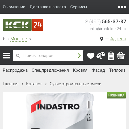
О компании
Доставка и оплата
Сервисы
8 (495)
565-37-37
info@msk.ksk24.ru
Я в
Москве
Адреса
Распродажа
Спецпредложения
Кровля
Фасад
Теплоизо
Главная
Каталог
Сухие строительные смеси
НОВИНКА