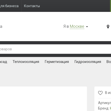
ля бизнеса
Контакты
да
Я в
Москве
асад
Теплоизоляция
Герметизация
Гидроизоляция
Во
В и
Артику
Бренд: