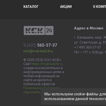
КАТАЛОГ
АКЦИИ
О КОМ
Адрес в Москве:
г. Балашиха, мкр.
ул. Советская, д. 6
8 (495)
565-37-37
+7 495 565-37-37
info@msk.ksk24.ru
ПН — ПТ с 9:00 до 1
© 2005-2026 ООО «КСК».
Сайт
https://msk.ksk24.ru
создан исключительно в
информационных целях и
любая информация на
сайте не является
публичной офертой.
Политика в отношении
персональных данных
Мы используем cookie-файлы для 
использованием данной технолог