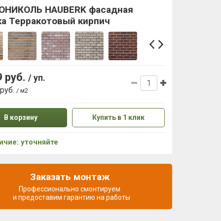
ОНИКОЛЬ HAUBERK фасадная
ка Терракотовый кирпич
9 руб.
/ уп.
 руб.
/ м2
В корзину
Купить в 1 клик
ичие: уточняйте
Заказать монтаж
Профессионально смонтируем
и предоставим гарантию на работы