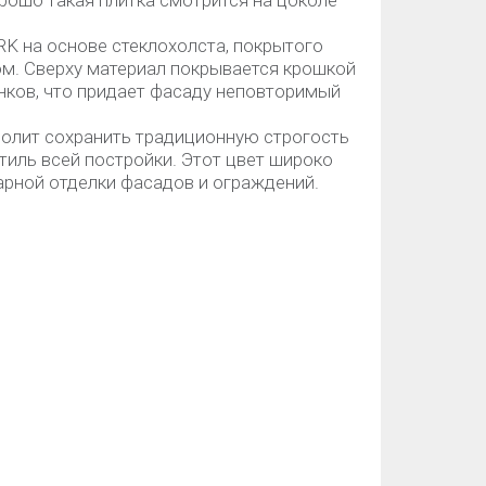
орошо такая плитка смотрится на цоколе
K на основе стеклохолста, покрытого
. Сверху материал покрывается крошкой
енков, что придает фасаду неповторимый
волит сохранить традиционную строгость
тиль всей постройки. Этот цвет широко
арной отделки фасадов и ограждений.