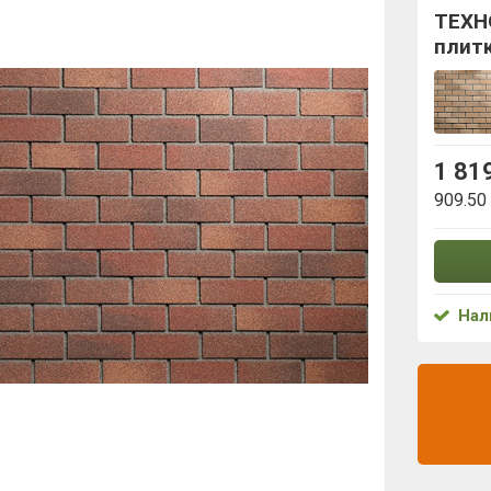
ТЕХН
плит
1 81
909.50
Нал