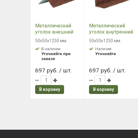
Металлический
Металлический
уголок внешний
уголок внутренний
HAUBERK с
HAUBERK с
50х50х1250 мм.
50х50х1250 мм.
посыпкой
посыпкой
В наличии:
Наличие:
Терракотовый
Терракотовый
Уточняйте при
Уточняйте
заказе
697 руб. / шт.
697 руб. / шт.
В корзину
В корзину