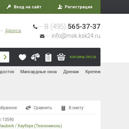
Вход на сайт
Регистрация
8 (495)
565-37-37
Адреса
info@msk.ksk24.ru
КОРЗИНА ПУСТА
досток
Мансардные окна
Дренаж
Крепеж
збранное
Сравнить
В смету
л:
13590
Hauberk / Хауберк (Технониколь)