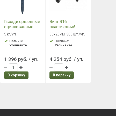
Гвозди ершенные
Винт R16
оцинкованные
пластиковый
3,5х30 мм (5 кг./
фасадный /
5 кг/уп.
50х25мм, 300 шт./уп.
уп.)
цокольный 300
Наличие:
Наличие:
шт.
Уточняйте
Уточняйте
1 396 руб. / уп.
4 254 руб. / уп.
В корзину
В корзину