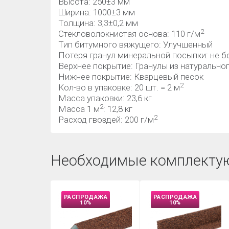
Высота: 250±3 мм
Ширина: 1000±3 мм
Толщина: 3,3±0,2 мм
2
Стекловолокнистая основа: 110 г/м
Тип битумного вяжущего: Улучшенный
Потеря гранул минеральной посыпки: не бо
Верхнее покрытие: Гранулы из натуральног
Нижнее покрытие: Кварцевый песок
2
Кол-во в упаковке: 20 шт. = 2 м
Масса упаковки: 23,6 кг
2
Масса 1 м
: 12,8 кг
2
Расход гвоздей: 200 г/м
Необходимые комплекту
РАСПРОДАЖА
РАСПРОДАЖА
10%
10%