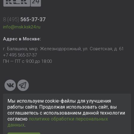
8 (495)
565-37-37
info@msk.ksk24.ru
Адрес в Москве:
г. Балашиха, мкр. Железнодорожный, ул. Советская, д. 61
+7 495 565-37-37
ПН — ПТ с 9:00 до 18:00
Мы используем cookie-файлы для улучшения
© 2005-2026 ООО «КСК». Сайт
https://msk.ksk24.ru
создан
работы сайта. Продолжая использовать сайт, вы
исключительно в информационных целях и любая информация
соглашаетесь с использованием данной технологии
на сайте не является публичной офертой.
Политика в
согласно
политике обработки персональных
отношении персональных данных
данных
.