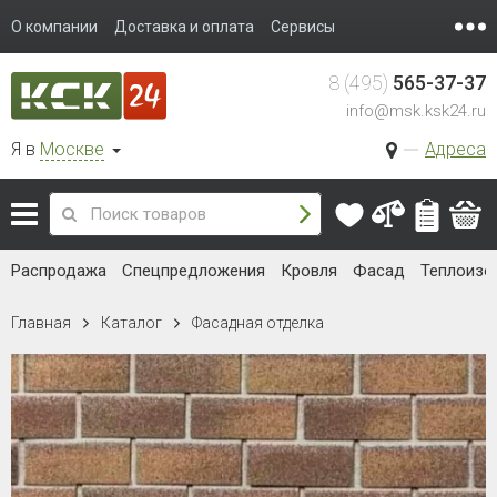
О компании
Доставка и оплата
Сервисы
8 (495)
565-37-37
info@msk.ksk24.ru
Я в
Москве
Адреса
Распродажа
Спецпредложения
Кровля
Фасад
Теплоизо
Главная
Каталог
Фасадная отделка