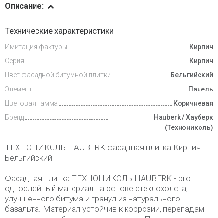
Описание:
Доставка
Технические характеристики
и оплата
Имитация фактуры
Кирпич
Серия
Кирпич
Цвет фасадной битумной плитки
Бельгийский
Элемент
Панель
Цветовая гамма
Коричневая
Бренд
Hauberk / Хауберк
(Технониколь)
ТЕХНОНИКОЛЬ HAUBERK фасадная плитка Кирпич
Бельгийский
Фасадная плитка ТЕХНОНИКОЛЬ HAUBERK - это
однослойный материал на основе стеклохолста,
улучшенного битума и гранул из натурального
базальта. Материал устойчив к коррозии, перепадам