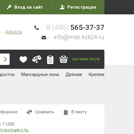
Вход на сайт
Регистрация
8 (495)
565-37-37
Адреса
info@msk.ksk24.ru
КОРЗИНА ПУСТА
досток
Мансардные окна
Дренаж
Крепеж
збранное
Сравнить
В смету
л:
11290
ТЕХНОНИКОЛЬ