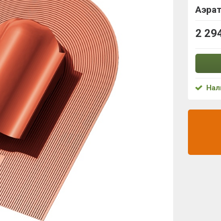
Аэра
2 29
Нал