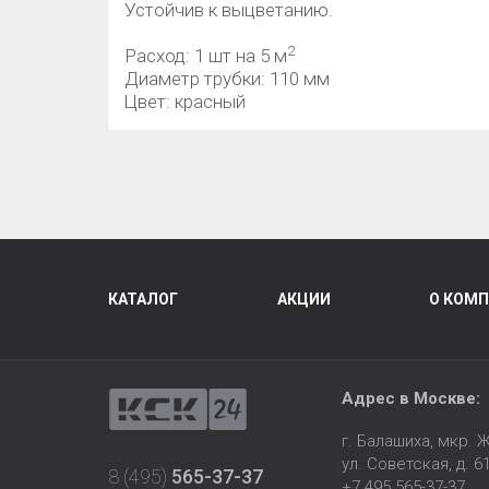
Устойчив к выцветанию.
2
Расход: 1 шт на 5 м
Диаметр трубки: 110 мм
Цвет: красный
КАТАЛОГ
АКЦИИ
О КОМ
Адрес в Москве:
г. Балашиха, мкр.
ул. Советская, д. 6
8 (495)
565-37-37
+7 495 565-37-37