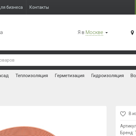
ля бизнеса
Контакты
да
Я в
Москве
асад
Теплоизоляция
Герметизация
Гидроизоляция
Во
В и
Артику
Бренд: