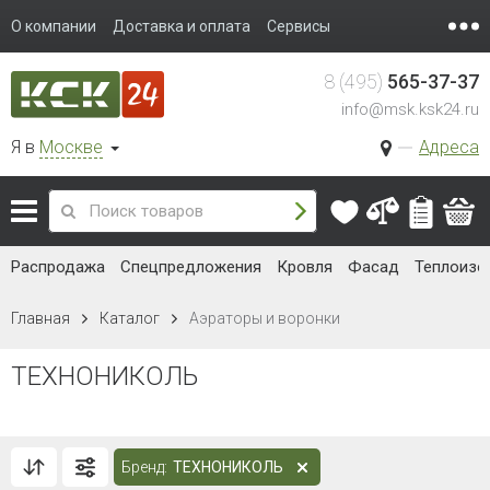
О компании
Доставка и оплата
Сервисы
8 (495)
565-37-37
info@msk.ksk24.ru
Я в
Москве
Адреса
Распродажа
Спецпредложения
Кровля
Фасад
Теплоизо
Главная
Каталог
Аэраторы и воронки
ТЕХНОНИКОЛЬ
Бренд:
ТЕХНОНИКОЛЬ