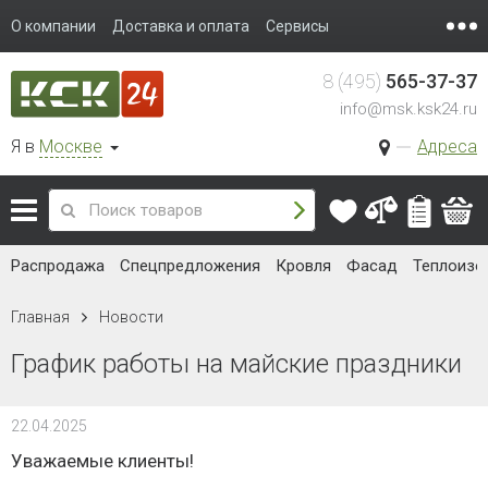
О компании
Доставка и оплата
Сервисы
8 (495)
565-37-37
info@msk.ksk24.ru
Я в
Москве
Адреса
Распродажа
Спецпредложения
Кровля
Фасад
Теплоизо
Главная
Новости
График работы на майские праздники
22.04.2025
Уважаемые клиенты!