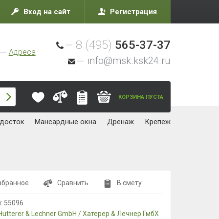
Вход на сайт
Регистрация
8 (495)
565-37-37
Адреса
info@msk.ksk24.ru
КОРЗИНА ПУСТА
досток
Мансардные окна
Дренаж
Крепеж
збранное
Сравнить
В смету
л:
55096
Hutterer & Lechner GmbH / Хатерер & Лечнер ГмбХ