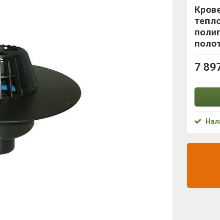
Крове
тепло
поли
поло
7 89
Нал