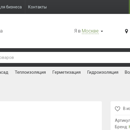
ля бизнеса
Контакты
да
Я в
Москве
асад
Теплоизоляция
Герметизация
Гидроизоляция
Во
В и
Артику
Бренд: