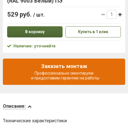
(RAL 9003 Белый) ПЭ
529 руб.
/ шт.
В корзину
Купить в 1 клик
Наличие: уточняйте
Заказать монтаж
Профессионально смонтируем
и предоставим гарантию на работы
Описание
Описание:
Доставка
Технические характеристики
и оплата