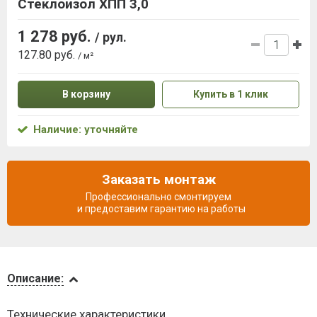
Стеклоизол ХПП 3,0
1 278 руб.
/ рул.
127.80 руб.
/ м²
В корзину
Купить в 1 клик
Наличие: уточняйте
Заказать монтаж
Профессионально смонтируем
и предоставим гарантию на работы
Описание
Описание:
Доставка
Технические характеристики
и оплата