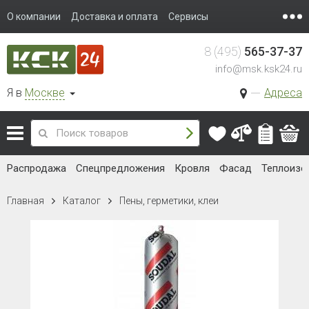
О компании
Доставка и оплата
Сервисы
8 (495)
565-37-37
info@msk.ksk24.ru
Я в
Москве
Адреса
Распродажа
Спецпредложения
Кровля
Фасад
Теплоизо
Главная
Каталог
Пены, герметики, клеи