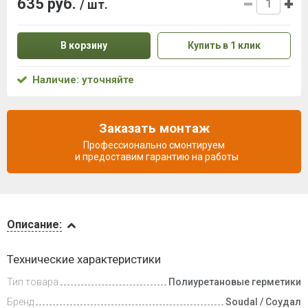
635 руб.
/ шт.
В корзину
Купить в 1 клик
Наличие: уточняйте
Заказать монтаж
Профессионально смонтируем
и предоставим гарантию на работы
Описание
Описание:
Инструкции
Технические характеристики
Тип товара
Полиуретановые герметики
Доставка
и оплата
Бренд
Soudal / Соудал