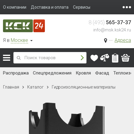
О компании
Доставка и оплата
Сервисы
8 (495)
565-37-37
info@msk.ksk24.ru
Я в
Москве
Адреса
Распродажа
Спецпредложения
Кровля
Фасад
Теплоизо
Главная
Каталог
Гидроизоляционные материалы