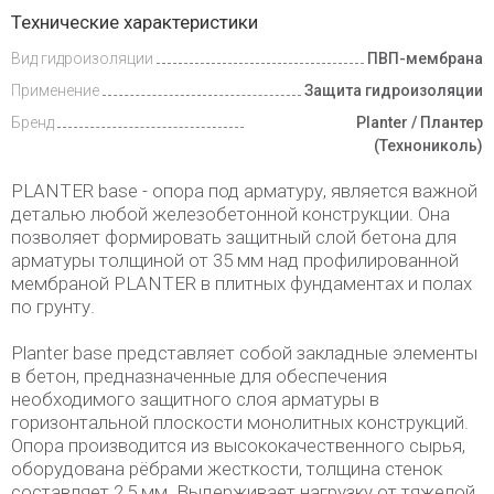
Доставка
Технические характеристики
и оплата
Вид гидроизоляции
ПВП-мембрана
Применение
Защита гидроизоляции
Бренд
Planter / Плантер
(Технониколь)
PLANTER base - опора под арматуру, является важной
деталью любой железобетонной конструкции. Она
позволяет формировать защитный слой бетона для
арматуры толщиной от 35 мм над профилированной
мембраной PLANTER в плитных фундаментах и полах
по грунту.
Planter base представляет собой закладные элементы
в бетон, предназначенные для обеспечения
необходимого защитного слоя арматуры в
горизонтальной плоскости монолитных конструкций.
Опора производится из высококачественного сырья,
оборудована рёбрами жесткости, толщина стенок
составляет 2,5 мм. Выдерживает нагрузку от тяжелой