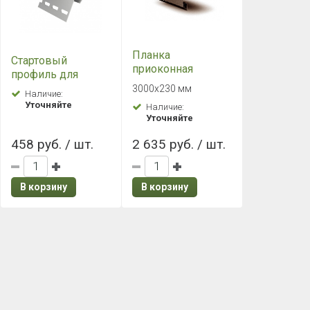
Планка
Стартовый
приоконная
профиль для
широкая 7/8" Grand
Фасадных панелей
3000х230 мм
Наличие:
Line (Гранд Лайн)
Grand Line 3.0
Уточняйте
Наличие:
Темный дуб
пластиковый
Уточняйте
458 руб. / шт.
2 635 руб. / шт.
В корзину
В корзину