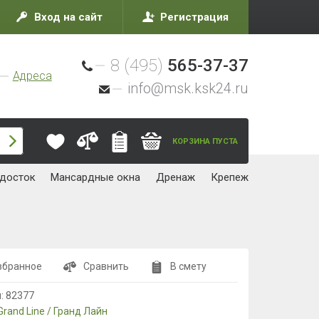
Вход на сайт
Регистрация
8 (495)
565-37-37
Адреса
info@msk.ksk24.ru
КОРЗИНА ПУСТА
досток
Мансардные окна
Дренаж
Крепеж
збранное
Сравнить
В смету
л:
82377
Grand Line / Гранд Лайн