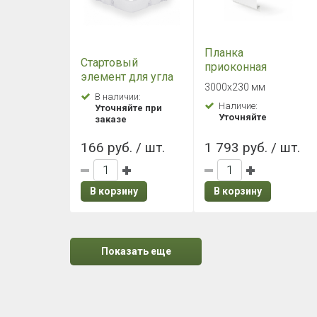
Планка
Стартовый
приоконная
элемент для угла
широкая 7/8" Grand
3000х230 мм
фасадной панели
Line (Гранд Лайн)
В наличии:
Grand Line (Гранд
Наличие:
Уточняйте при
Белая
Уточняйте
Лайн)
заказе
166 руб. / шт.
1 793 руб. / шт.
В корзину
В корзину
Показать еще