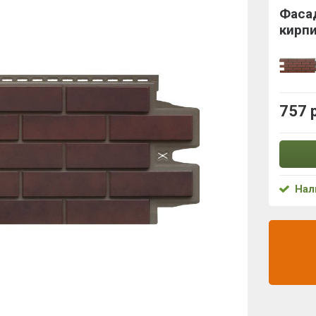
Фасад
кирпи
757 
Нал