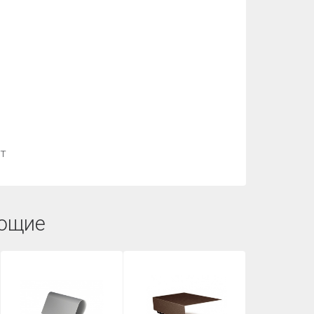
ет
ющие