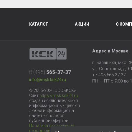
КАТАЛОГ
АКЦИИ
О КОМ
Адрес в Москве:
г. Балашиха, мкр.
ул. Советская, д. 6
8 (495)
565-37-37
+7 495 565-37-37
info@msk.ksk24.ru
ПН — ПТ с 9:00 до 1
© 2005-2026 ООО «КСК».
Сайт
https://msk.ksk24.ru
создан исключительно в
информационных целях и
любая информация на
сайте не является
публичной офертой.
Политика в отношении
персональных данных