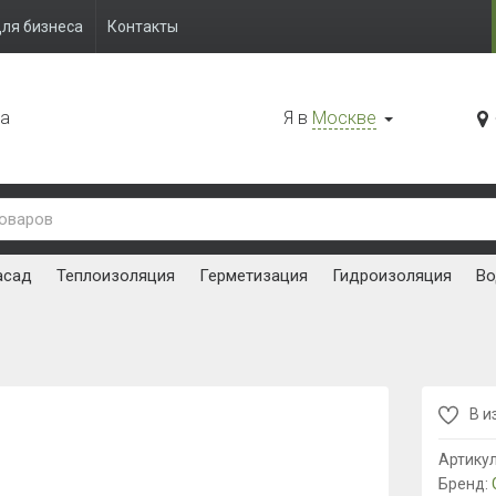
ля бизнеса
Контакты
да
Я в
Москве
асад
Теплоизоляция
Герметизация
Гидроизоляция
Во
В и
Артику
Бренд: