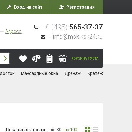
Вход на сайт
Регистрация
8 (495)
565-37-37
Адреса
info@msk.ksk24.ru
КОРЗИНА ПУСТА
досток
Мансардные окна
Дренаж
Крепеж
Показывать товары:
по 30
по 100