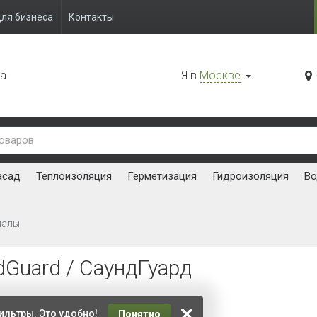
ля бизнеса
Контакты
да
Я в
Москве
асад
Теплоизоляция
Герметизация
Гидроизоляция
Во
иалы
dGuard / СаундГуард
ть:
ильтры. Это удобно!
Понятно