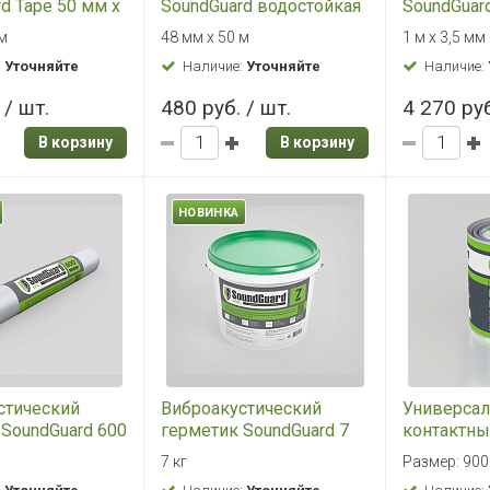
d Tape 50 мм х
SoundGuard водостойкая
SoundGuard
армированная 48 мм х
15000х100
 м
48 мм х 50 м
1 м х 3,5 мм
50 м (шт)
м2 в уп)
:
Уточняйте
Наличие:
Уточняйте
Наличие:
 / шт.
480 руб. / шт.
4 270 руб
В корзину
В корзину
НОВИНКА
стический
Виброакустический
Универса
 SoundGuard 600
герметик SoundGuard 7
контактны
кг
SoundGuard
7 кг
Размер: 900 