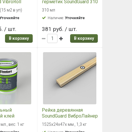
 VibroRoll
герметик SoundGuard 310
0х3,5 мм (15
мл
 (15 м2 в уп)
310 мл
Уточняйте
Наличие:
Уточняйте
. / шт.
381 руб. / шт.
В корзину
В корзину
льный
Рейка деревянная
й клей
SoundGuard ВиброЛайнер
 1кг/0,9л
мл., вес: 1 кг
1525х24х47х мм., 1,3 кг