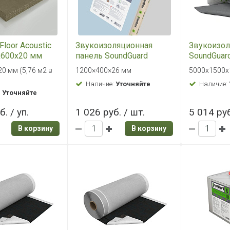
Floor Acoustic
Звукоизоляционная
Звукоизо
х600х20 мм
панель SoundGuard
SoundGuar
ШумоЩит Gipsofon 26
5000х1500
0 мм (5,76 м2 в
1200×400×26 мм
5000х1500х1
м2)
Наличие:
Уточняйте
Наличие:
:
Уточняйте
. / уп.
1 026 руб. / шт.
5 014 руб
В корзину
В корзину