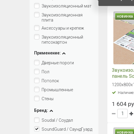
Звукоизоляционный мат
Звукоизоляционная
НОВИНКА
плита
Аксессуары и крепеж
Звукоизоляционный
гипсокартон
Применение:
Дверные пороги
Звукоизо
Пол
панель S
Потолок
Standart
1200х800х12
Промышленные
Наличие
Стены
1 604 ру
Бренд:
Soudal / Соудал
SoundGuard / СаундГуард
НОВИНКА