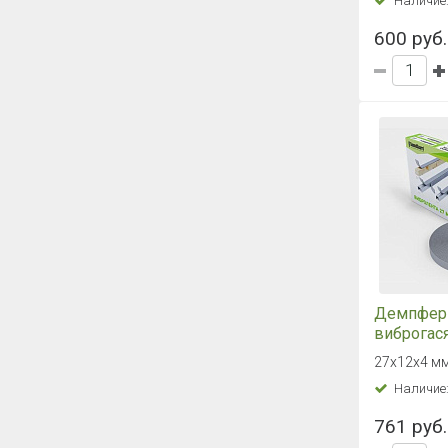
Наличие
600 руб.
Демпфер
виброгас
SoundGua
27х12х4 м
27 х 4 мм 
Наличие
761 руб.