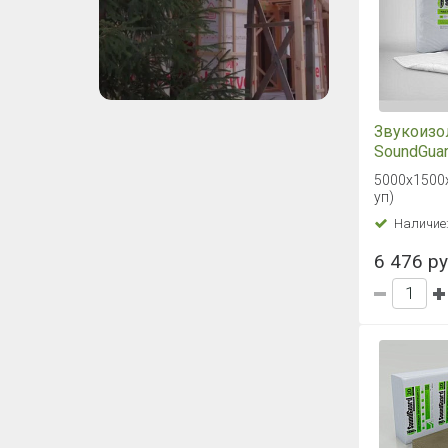
Звукоизо
SoundGuar
5000х1500
5000х1500х
в уп)
уп)
Наличие
6 476 ру