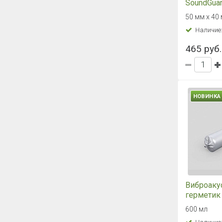
SoundGuar
40 м
50 мм х 40
Наличие
465 руб.
НОВИНКА
Виброаку
герметик
мл
600 мл