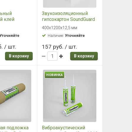
льный
Звукоизоляционный
й клей
гипсокартон SoundGuard
d 10кг/9л жб
Gipsofon ПЛУК
400х1200х12,5 мм
400х1200х12,5 мм
Уточняйте
Наличие:
Уточняйте
. / шт.
157 руб. / шт.
В корзину
В корзину
НОВИНКА
ая подложка
Виброакустический