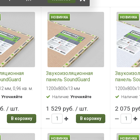
НОВИНКА
НОВИНКА
ляционная
Звукоизоляционная
Звукоизол
oundGuard
панель SoundGuard
панель So
ЭкоЗвукоИзол
Premium
 мм, 0,96 кв. м.
1200х800х13 мм
1200х800х1
:
Уточняйте
Наличие:
Уточняйте
Наличие:
б. / шт.
1 529 руб. / шт.
2 075 руб
В корзину
В корзину
НОВИНКА
НОВИНКА