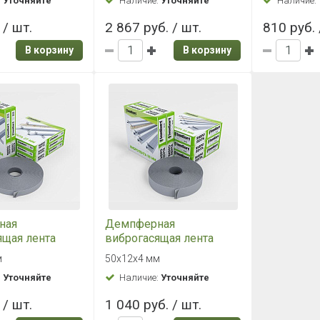
:
Уточняйте
Наличие:
Уточняйте
Наличие:
 / шт.
2 867 руб. / шт.
810 руб. 
В корзину
В корзину
ная
Демпферная
ящая лента
виброгасящая лента
rd ВиброЛента
SoundGuard ВиброЛента
м
50х12х4 мм
(12 м.п/рул.)
50 х 4 мм (12 м.п/рул)
:
Уточняйте
Наличие:
Уточняйте
 / шт.
1 040 руб. / шт.