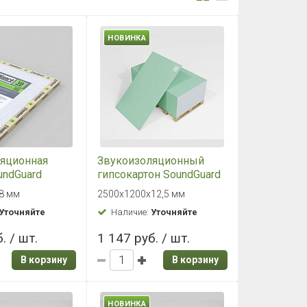
НОВИНКА
яционная
Звукоизоляционный
undGuard
гипсокартон SoundGuard
Gipsofon 2500х1200х12,5
8 мм
2500х1200х12,5 мм
мм
Уточняйте
Наличие:
Уточняйте
. / шт.
1 147 руб. / шт.
В корзину
В корзину
НОВИНКА