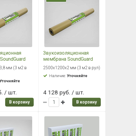
яционная
Звукоизоляционная
SoundGuard
мембрана SoundGuard
3.8
Membrane 2.0
,8 мм (3 м2 в
2500х1200х2 мм (3 м2 в рул)
х3,8 мм (3 м2
2500х1200х2 мм (3 м2 в
Наличие:
Уточняйте
рул)
Уточняйте
. / шт.
4 128 руб. / шт.
В корзину
В корзину