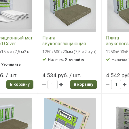
ляционный мат
Плита
Плита
d Cover
звукопоглощающая
звукопог
х15 мм (7,5 м2
SoundGuard ЭкоАкустик
SoundGuar
15 мм (7,5 м2 в
1250х600х20мм (7,5 м2 в уп)
1250х600х50
80 1250х600х20мм (7,5
80 1250х6
Наличие:
Уточняйте
Наличие:
м2 в уп)
в уп)
:
Уточняйте
б. / шт.
4 534 руб. / шт.
4 542 руб
В корзину
В корзину