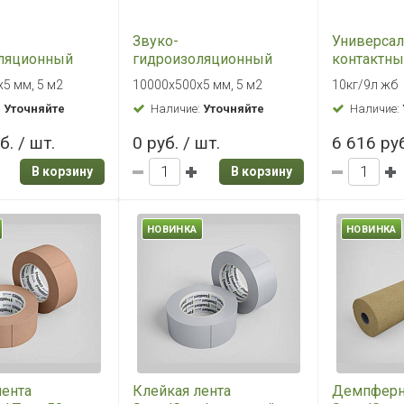
Звуко-
Универса
ляционный
гидроизоляционный
контактны
 материал
рулонный материал
SoundGuar
5 мм, 5 м2
10000х500х5 мм, 5 м2
10кг/9л жб
rd ВиброСтоп
SoundGuard ВиброСтоп
:
Уточняйте
Наличие:
Уточняйте
Наличие:
 10000х500х5
Гидро 5П, 10000х500х5
мм
б. / шт.
0 руб. / шт.
6 616 руб
В корзину
В корзину
НОВИНКА
НОВИНКА
лента
Клейкая лента
Демпферн