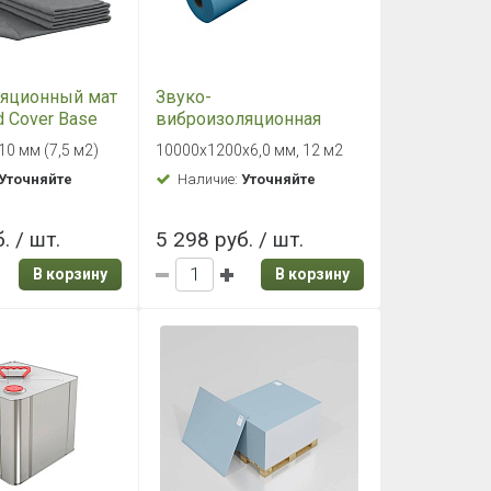
ляционный мат
Звуко-
d Cover Base
виброизоляционная
х10 мм (7,5
подложка SoundGuard
0 мм (7,5 м2)
10000х1200х6,0 мм, 12 м2
ВиброСтоп 6,
Уточняйте
Наличие:
Уточняйте
10000х1200х6мм, 12м2
. / шт.
5 298 руб. / шт.
В корзину
В корзину