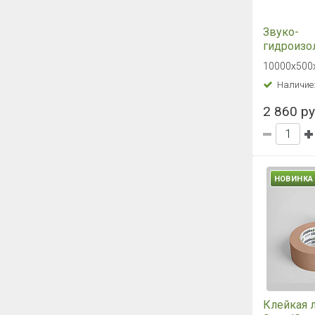
Звуко-
гидроизо
рулонный
10000х500х
SoundGua
Наличие
Гидро 5С,
мм
2 860 ру
НОВИНКА
Клейкая 