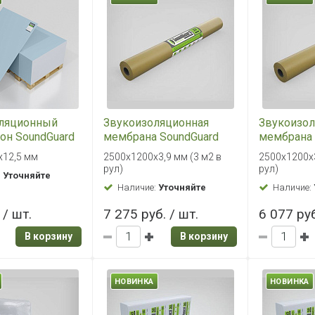
ляционный
Звукоизоляционная
Звукоизол
он SoundGuard
мембрана SoundGuard
мембрана 
2000х1200х12,5
Membrane 3.9 S
Membrane 
х12,5 мм
2500х1200х3,9 мм (3 м2 в
2500х1200х3
2500х1200х3,9 мм (3 м2
2500х1200
рул)
рул)
:
Уточняйте
в рул)
в рул)
Наличие:
Уточняйте
Наличие:
 / шт.
7 275 руб. / шт.
6 077 руб
В корзину
В корзину
НОВИНКА
НОВИНКА