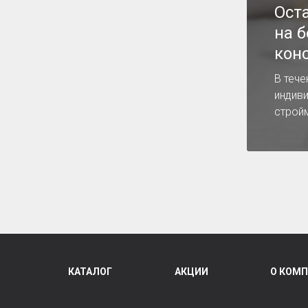
Ост
на 
кон
В тече
индив
строй
КАТАЛОГ
АКЦИИ
О КОМ