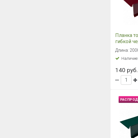
Планка т
гибкой ч
полиэсте
Длина: 200
(красная 
Наличие
75*25*65*
140 руб.
РАСПРО