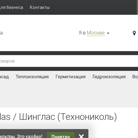
ля бизнеса
Контакты
да
Я в
Москве
асад
Теплоизоляция
Герметизация
Гидроизоляция
Во
las / Шинглас (Технониколь)
ть:
ильтры. Это удобно!
Понятно