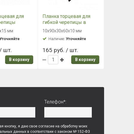
рцевая для
Планка торцевая для
репицы
гибкой черепицы в
 Шинглас (RAL
пленке Шинглас (RAL
х15 мм
10х90х30х60х10 мм
й)
8017 коричневый)
Уточняйте
Наличие:
Уточняйте
*15 (р)
10х90х30х60х10 (р)
/ шт.
165 руб. / шт.
В корзину
В корзину
Телефон*:
я кнопку, я даю свое согласие на обработку моих
альных данных в соответствии с законом № 152-ФЗ