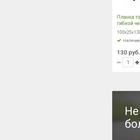
Планка т
гибкой ч
полиэсте
100х25х13
6005 зел
Наличие
100*25*13
130 руб.
Не
бо