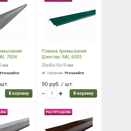
римыкания
Планка примыкания
AL 7004
Шинглас RAL 6005
0 (р)
20*45*15*10 (р)
0 мм
20х45х15х10 мм
Уточняйте
Наличие:
Уточняйте
 шт.
90 руб. / шт.
В корзину
В корзину
АЖА
РАСПРОДАЖА