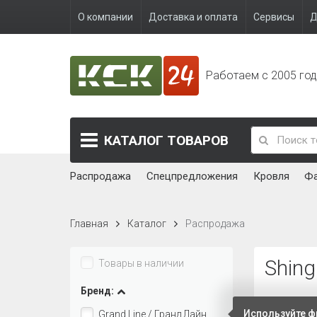
О компании
Доставка и оплата
Сервисы
Д
Работаем с 2005 го
КАТАЛОГ
ТОВАРОВ
Распродажа
Спецпредложения
Кровля
Ф
Главная
Каталог
Распродажа
Shing
Товары в наличии
Бренд:
Сортирова
Используйте ф
Grand Line / Гранд Лайн