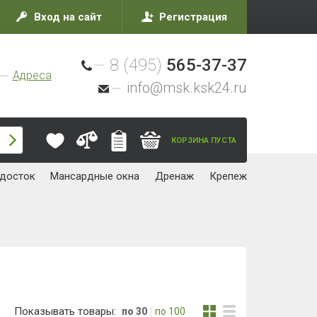
Вход на сайт
Регистрация
8 (495)
565-37-37
Адреса
info@msk.ksk24.ru
КОРЗИНА ПУСТА
досток
Мансардные окна
Дренаж
Крепеж
Показывать товары:
по 30
по 100