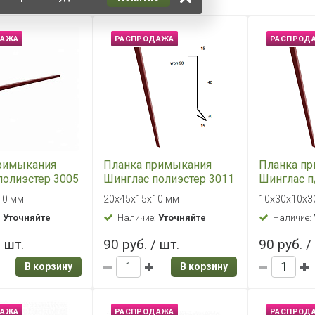
ДАЖА
РАСПРОДАЖА
РАСПРОД
римыкания
Планка примыкания
Планка п
полиэстер 3005
Шинглас полиэстер 3011
Шинглас п
0*45*15*10 (р)
красный 20*45*15*10 (р)
зеленая 1
10 мм
20х45х15х10 мм
10х30х10х3
прям(р)
:
Уточняйте
Наличие:
Уточняйте
Наличие:
/ шт.
90 руб. / шт.
90 руб. /
В корзину
В корзину
ДАЖА
РАСПРОДАЖА
РАСПРОД