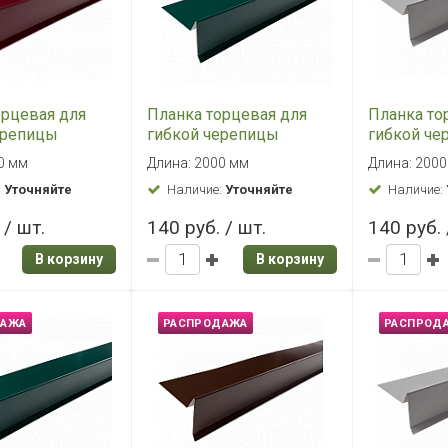
орцевая для
Планка торцевая для
Планка то
ерепицы
гибкой черепицы
гибкой че
р Шинглас
полиэстер Шинглас
полиэстер
0 мм
Длина: 2000 мм
Длина: 200
RAL 3011)
(зеленая RAL 6005)
(темно-се
:
Уточняйте
Наличие:
Уточняйте
Наличие:
5 (р)
75*25*65*5 (р)
75*25*65*5
 / шт.
140 руб. / шт.
140 руб. 
В корзину
В корзину
ДАЖА
РАСПРОДАЖА
РАСПРОД