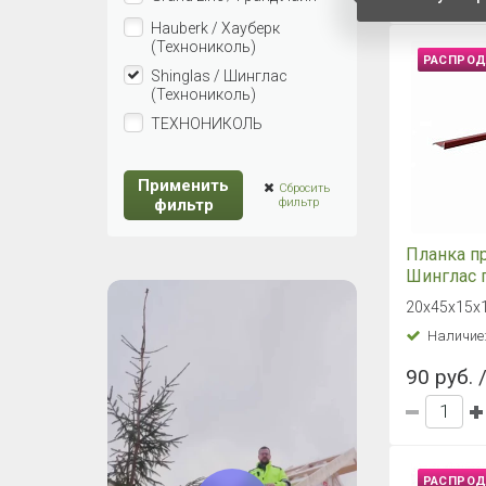
Hauberk / Хауберк
(Технониколь)
РАСПРО
Shinglas / Шинглас
(Технониколь)
ТЕХНОНИКОЛЬ
Применить
Сбросить
фильтр
фильтр
Планка п
Шинглас 
красный 2
20х45х15х
Наличие
90 руб. 
РАСПРО