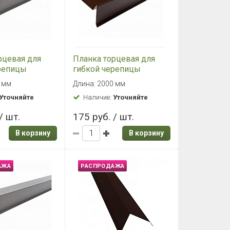
рцевая для
Планка торцевая для
репицы
гибкой черепицы
 Шинглас
полиэстер Шинглас
0 мм
Длина: 2000 мм
рая RAL 7024)
(коричневая 8017)
Уточняйте
Наличие:
Уточняйте
 (р)
75*25*65*5 (р)
/ шт.
175 руб. / шт.
В корзину
В корзину
АЖА
РАСПРОДАЖА