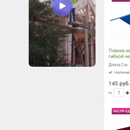
Планка к
гибкой ч
Шинглас 
Длина 2 м
5005) 100
Наличие
145 руб.
РАСПРО