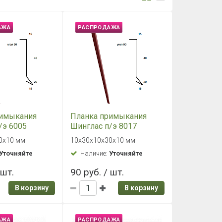
АЖА
РАСПРОДАЖА
римыкания
Планка примыкания
/э 6005
Шинглас п/э 8017
0*30*10*30*10
коричневая
0х10 мм
10х30х10х30х10 мм
10*30*10*30*10 прям(р)
Уточняйте
Наличие:
Уточняйте
 шт.
90 руб. / шт.
В корзину
В корзину
АЖА
РАСПРОДАЖА