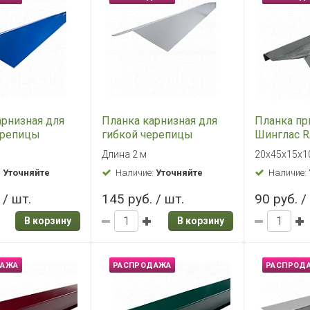
арнизная для
Планка карнизная для
Планка п
ерепицы
гибкой черепицы
Шинглас R
(синяя RAL
Шинглас (серая RAL
20*45*15*1
Длина 2 м
20х45х15х1
*65*15 (р)
7004) 100*65*15 (р)
:
Уточняйте
Наличие:
Уточняйте
Наличие:
 / шт.
145 руб. / шт.
90 руб. /
В корзину
В корзину
ДАЖА
РАСПРОДАЖА
РАСПРОД