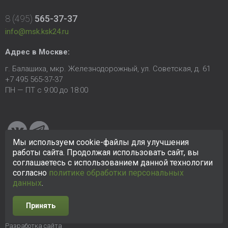
8 (495)
565-37-37
info@msk.ksk24.ru
Адрес в Москве:
г. Балашиха, мкр. Железнодорожный, ул. Советская, д. 61
+7 495 565-37-37
ПН — ПТ с 9:00 до 18:00
Мы используем cookie-файлы для улучшения
работы сайта. Продолжая использовать сайт, вы
соглашаетесь с использованием данной технологии
© 2005-2026 ООО «КСК». Сайт
https://msk.ksk24.ru
создан
исключительно в информационных целях и любая информация
согласно
политике обработки персональных
на сайте не является публичной офертой.
Политика в
данных
.
отношении персональных данных
Принять
Разработка сайта