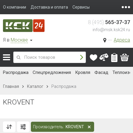
О компании
Доставка и оплата
Сервисы
8 (495)
565-37-37
info@msk.ksk24.ru
Я в
Москве
Адреса
Распродажа
Спецпредложения
Кровля
Фасад
Теплоизо
Главная
Каталог
Распродажа
KROVENT
Производитель:
KROVENT