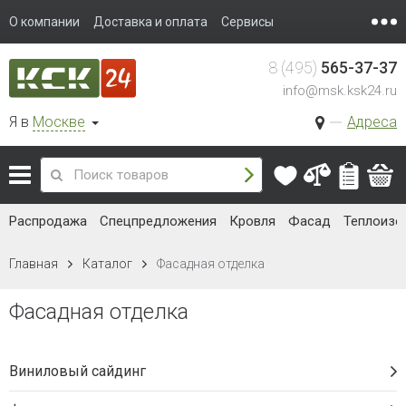
О компании
Доставка и оплата
Сервисы
8 (495)
565-37-37
info@msk.ksk24.ru
Я в
Москве
Адреса
Распродажа
Спецпредложения
Кровля
Фасад
Теплоизо
Главная
Каталог
Фасадная отделка
Фасадная отделка
Виниловый сайдинг